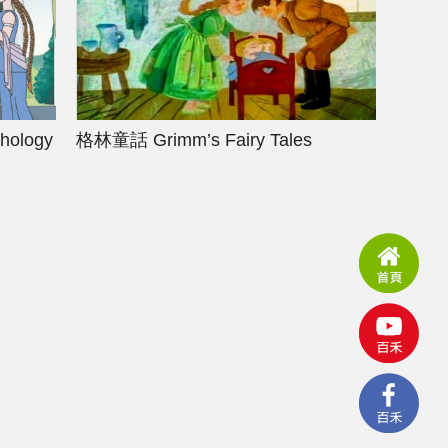
hology
格林童話
Grimm’s Fairy Tales