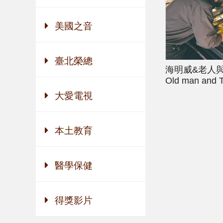
美國之音
臺北榮總
海明威&老人
Old man and 
大愛電視
本土教育
醫學保健
得獎影片