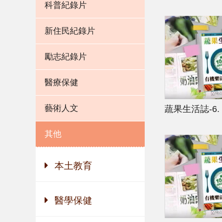
科普紀錄片
新住民紀錄片
勵志紀錄片
醫療保健
藝術人文
蔬果生活誌-6
其他
本土教育
醫學保健