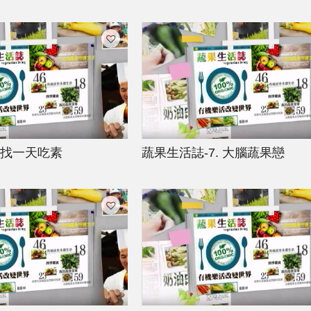
. 找一天吃素
蔬果生活誌-7. 大腦蔬果戀