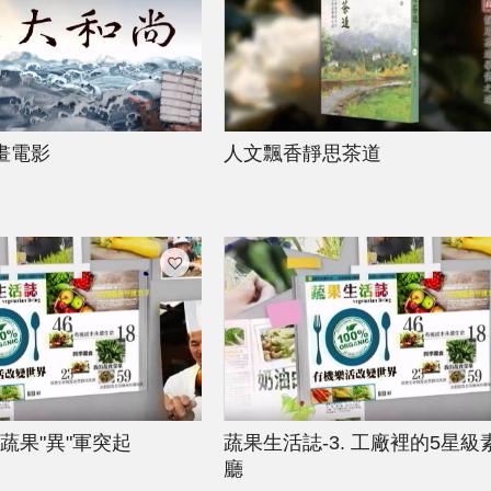
畫電影
人文飄香靜思茶道
 蔬果"異"軍突起
蔬果生活誌-3. 工廠裡的5星級
廳