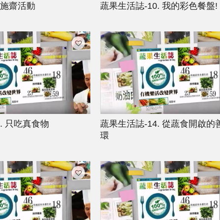
 施齋活動
蔬果生活誌-10. 我的彩色餐盤!
. 只吃真食物
蔬果生活誌-14. 從蔬食開啟的
環