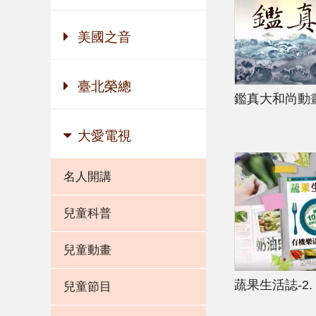
美國之音
臺北榮總
鑑真大和尚動
大愛電視
名人開講
兒童科普
兒童動畫
蔬果生活誌-2.
兒童節目