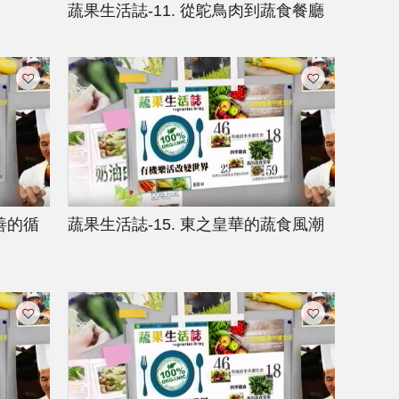
蔬果生活誌-11. 從鴕鳥肉到蔬食餐廳
善的循
蔬果生活誌-15. 東之皇華的蔬食風潮