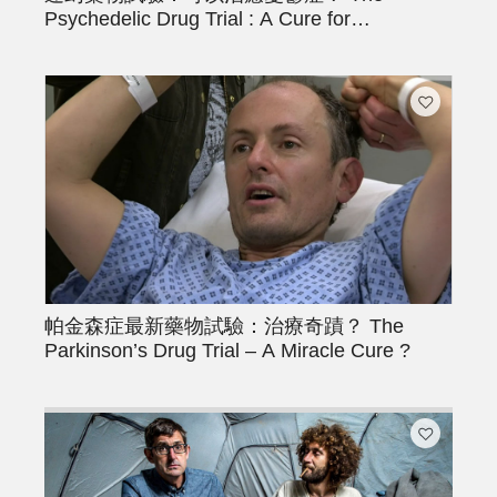
Psychedelic Drug Trial : A Cure for
Depression ?
帕金森症最新藥物試驗：治療奇蹟？
The
Parkinson’s Drug Trial – A Miracle Cure ?