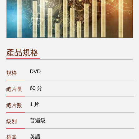
產品規格
DVD
規格
60 分
總片長
1 片
總片數
普遍級
級別
英語
發音