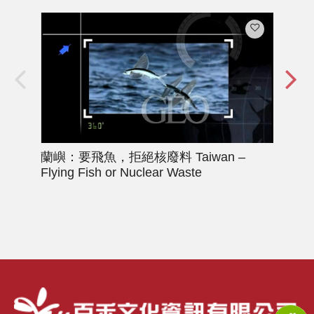
蘭嶼：要飛魚，拒絕核廢料
Taiwan –
人
Flying Fish or Nuclear Waste
革: