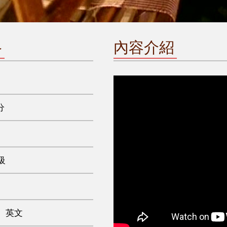
格
內容介紹
分
級
、英文