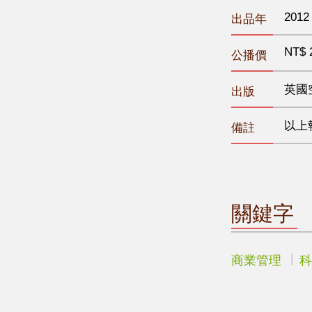
2012
出品年
NT$ 
公播價
英國
出版
以上
備註
關鍵字
商業管理
科