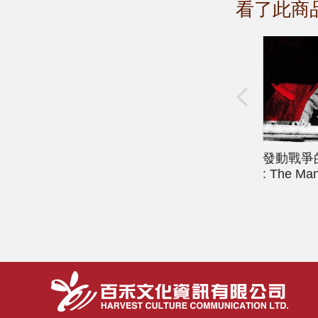
看了此商
發動戰爭
: The Ma