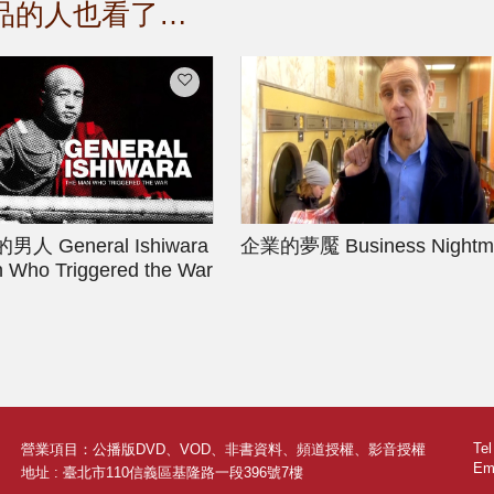
品的人也看了…
的男人
General Ishiwara
企業的夢魘
Business Nightm
n Who Triggered the War
Te
營業項目：公播版DVD、VOD、非書資料、頻道授權、影音授權
Ema
地址 : 臺北市110信義區基隆路一段396號7樓