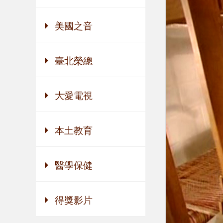
美國之音
臺北榮總
大愛電視
本土教育
醫學保健
得獎影片