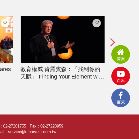
ares
教育權威 肯羅賓森：「找到你的
中國經濟
China Rel
天賦」
Finding Your Element with
Sir Ken Robinson
l : 02-27201755 Fax : 02-27220959
il : service@e-harvest.com.tw