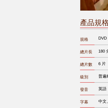
產品規
DVD
規格
180 
總片長
6 片
總片數
普遍
級別
英語
發音
中文
字幕