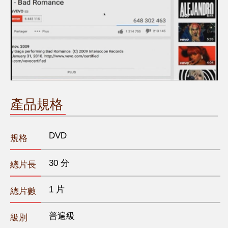
產品規格
DVD
規格
30 分
總片長
1 片
總片數
普遍級
級別