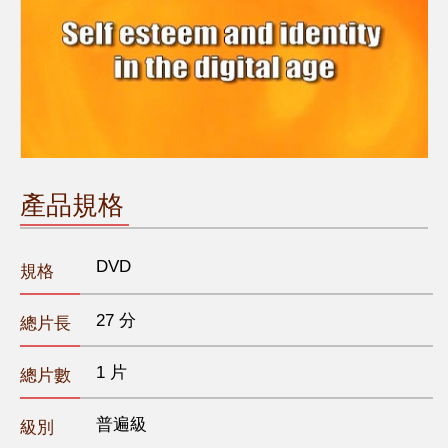
產品規格
DVD
規格
27 分
總片長
1 片
總片數
普遍級
級別