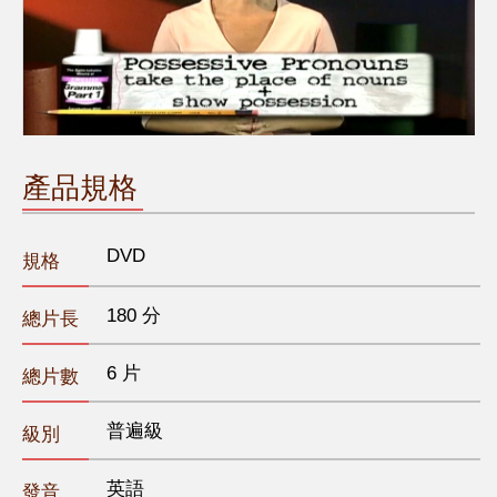
產品規格
DVD
規格
180 分
總片長
6 片
總片數
普遍級
級別
英語
發音