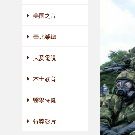
美國之音
臺北榮總
大愛電視
本土教育
醫學保健
得獎影片