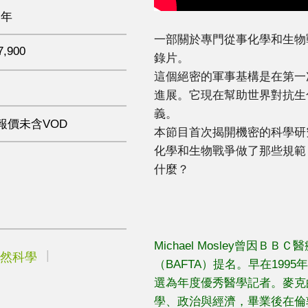
 年
一部關於專門從事化學和生物
7,900
錄片。
這個絕密的軍事基構是在第一
進展。它現在幫助世界對抗生
義。
報價未含VOD
本節目首次揭開機密的科學研
化學和生物戰爭做了那些規範
什麼？
Michael Mosley曾因
然科學
（BAFTA）提名。早在19
選為年度優秀醫學記者。麥克
學、政治與經濟，畢業後在倫