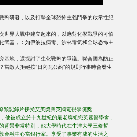
戰劑研發，以及打擊全球恐怖主義鬥爭的啟示性紀
次世界大戰中建立起來的，以應對化學戰爭的可怕
化武器，：如伊波拉病毒、沙林毒氣和全球恐怖主
究基地，還探討了生化戰劑的爭議。聯合國為防止
？當敵人拒絕按“日內瓦公約”的規則行事時會發生
ＢＢＣ醫療類記錄片接受艾美獎與英國電視學院獎
95年，他被成立於十九世紀的最老牌組織英國醫學會，
的背景非常特別，他大學時代在牛津大學三修哲
敦金融中心當銀行家。享受了事業有成的生活之