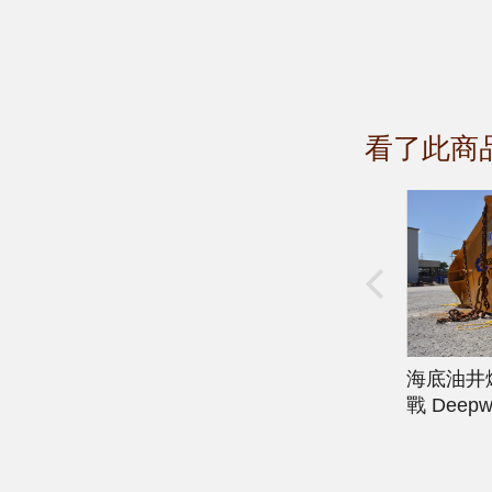
看了此商
海底油井
戰
Deepwa