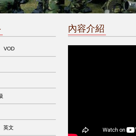
格
內容介紹
、VOD
級
、英文