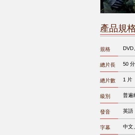
產品規
DVD
規格
50 分
總片長
1 片
總片數
普遍
級別
英語
發音
中文
字幕