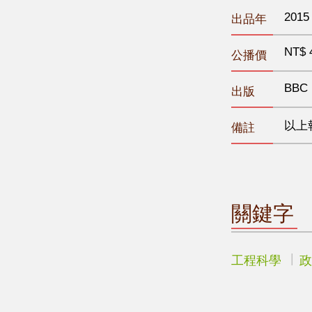
2015
出品年
NT$ 
公播價
BBC
出版
以上
備註
關鍵字
工程科學
政