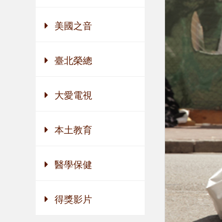
美國之音
臺北榮總
大愛電視
本土教育
醫學保健
得獎影片