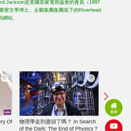
hard Jackson是英國皇家電視協會的會員（1997
譽文學博士。企鵝集團集團底下的Riverhead
書和網站。
ry Of
物理學走到盡頭了嗎？
In Search
核子時代
Nuclear A
of the Dark: The End of Physics？