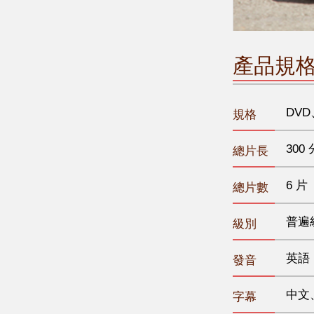
產品規
DVD
規格
300 
總片長
6 片
總片數
普遍
級別
英語
發音
中文
字幕