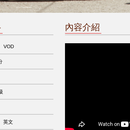
格
內容介紹
、VOD
分
級
、英文