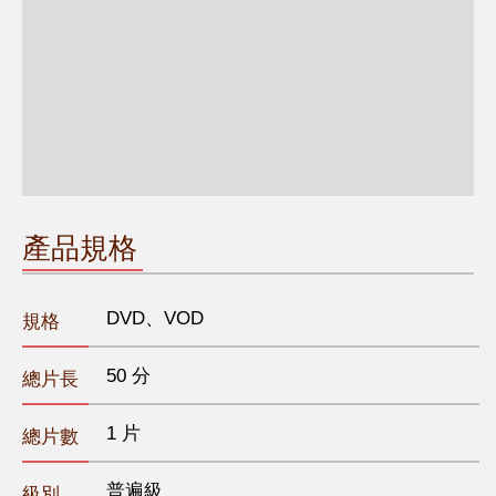
產品規格
DVD、VOD
規格
50 分
總片長
1 片
總片數
普遍級
級別