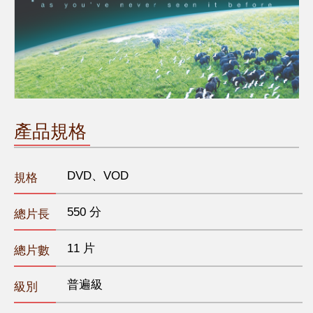
產品規格
DVD、VOD
規格
550 分
總片長
11 片
總片數
普遍級
級別