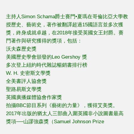
主持人Simon Schama爵士賽門•夏瑪在哥倫比亞大學教
授歷史、藝術史，著作被翻譯超過15國語言並多次獲
獎，終身成就卓越，在2018年接受英國女王封爵。賽
門著作與研究獲得的獎項，包括：
沃夫森歷史獎
美國歷史學會頒發的Leo Gershoy 獎
多次登上紐約時代雜誌暢銷書排行榜
W. H. 史密斯文學獎
全美書評人協會獎
聖路易斯文學獎
英國廣播媒體協會作家獎
拍攝BBC節目系列《藝術的力量》，獲得艾美獎。
2017年出版的猶太人三部曲入圍英國非小說圖書最高
獎項──山謬強森獎（Samuel Johnson Prize