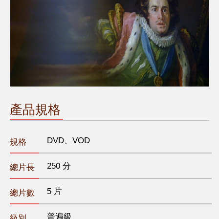
產品規格
DVD、VOD
規格
250 分
總片長
5 片
總片數
普遍級
級別