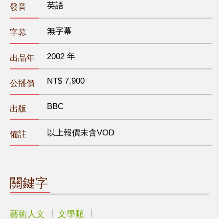
英語
發音
無字幕
字幕
2002 年
出品年
NT$ 7,900
公播價
BBC
出版
以上報價未含VOD
備註
關鍵字
藝術人文
文學類