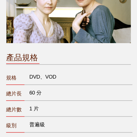
產品規格
DVD、VOD
規格
60 分
總片長
1 片
總片數
普遍級
級別