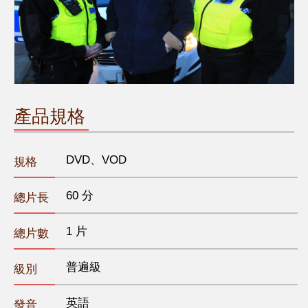
產品規格
DVD、VOD
規格
60 分
總片長
1 片
總片數
普遍級
級別
英語
發音