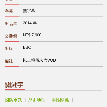
無字幕
字幕
2014 年
出品年
NT$ 7,900
公播價
BBC
出版
以上報價未含VOD
備註
關鍵字
國防軍武
歷史地理
兩性關係