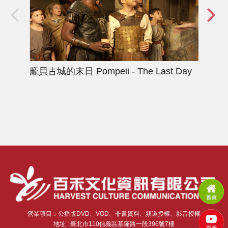
龐貝古城的末日
Pompeii - The Last Day
城
Tale
營業項目：公播版DVD、VOD、非書資料、頻道授權、影音授權
地址 : 臺北市110信義區基隆路一段396號7樓