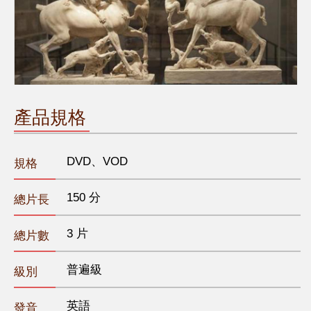
產品規格
DVD、VOD
規格
150 分
總片長
3 片
總片數
普遍級
級別
英語
發音