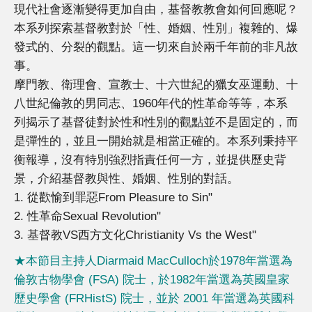
現代社會逐漸變得更加自由，基督教教會如何回應呢？
本系列探索基督教對於「性、婚姻、性別」複雜的、爆
發式的、分裂的觀點。這一切來自於兩千年前的非凡故
事。
摩門教、衛理會、宣教士、十六世紀的獵女巫運動、十
八世紀倫敦的男同志、1960年代的性革命等等，本系
列揭示了基督徒對於性和性別的觀點並不是固定的，而
是彈性的，並且一開始就是相當正確的。本系列秉持平
衡報導，沒有特別強烈指責任何一方，並提供歷史背
景，介紹基督教與性、婚姻、性別的對話。
1. 從歡愉到罪惡From Pleasure to Sin"
2. 性革命Sexual Revolution"
3. 基督教VS西方文化Christianity Vs the West"
★本節目主持人Diarmaid MacCulloch於1978年當選為
倫敦古物學會 (FSA) 院士，於1982年當選為英國皇家
歷史學會 (FRHistS) 院士，並於 2001 年當選為英國科