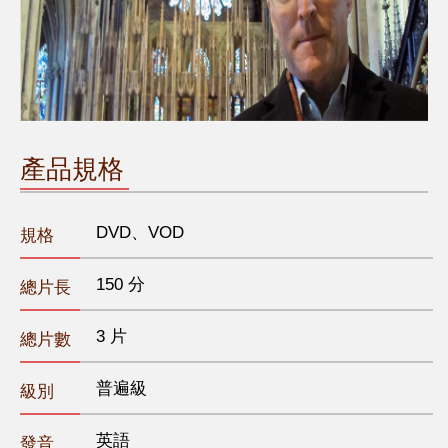
產品規格
DVD、VOD
規格
150 分
總片長
3 片
總片數
普遍級
級別
英語
發音