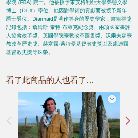
學院 (FBA) 院士。他被授予東安格利亞大學榮譽文學
博士（DLitt）學位。他因對學術的貢獻而被授予新年
爵士爵位。Diarmaid是著作等身的歷史學家，書籍得獎
記錄包括：詹姆斯·泰特·布萊克紀念獎、兩項國家書評
人協會改革獎、英國學院宗教改革圖書獎、沃爾夫森宗
教改革歷史獎、赫塞爾-蒂特曼基督教史獎以及康迪爾
基督教史獎等殊榮。
看了此商品的人也看了…