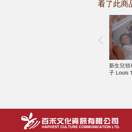
看了此商
新生兒領
子
Louis 
: Take M