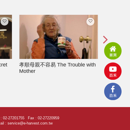
ret
孝順母親不容易
The Trouble with
現代家庭
Mother
History of
l : 02-27201755 Fax : 02-27220959
il : service@e-harvest.com.tw