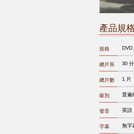
產品規
DVD
規格
30 分
總片長
1 片
總片數
普遍
級別
英語
發音
無字
字幕