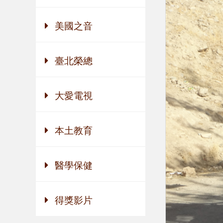
美國之音
臺北榮總
大愛電視
本土教育
醫學保健
得獎影片