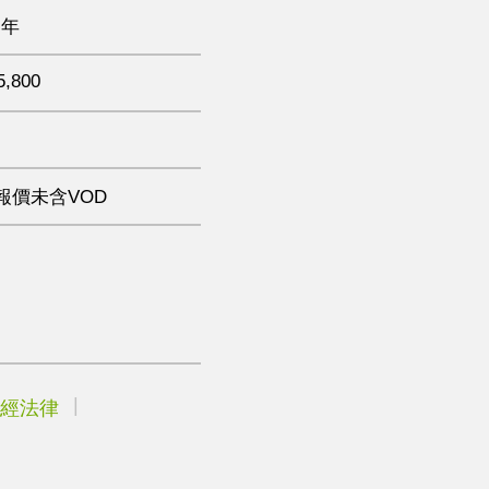
 年
5,800
報價未含VOD
經法律