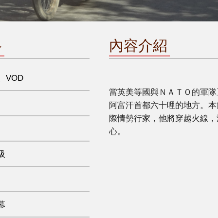
格
內容介紹
、VOD
當英美等國與ＮＡＴＯ的軍隊
阿富汗首都六十哩的地方。本
際情勢行家，他將穿越火線，
心。
級
幕