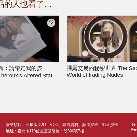
品的人也看了…
養：請帶走我的孩
裸露交易的秘密世界
The Sec
World of trading Nudes
Theroux’s Altered States
y Baby
Te
營業項目：公播版DVD、VOD、非書資料、頻道授權、影音授權
Ema
地址 : 臺北市110信義區基隆路一段396號7樓