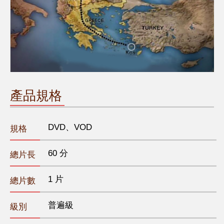
產品規格
DVD、VOD
規格
60 分
總片長
1 片
總片數
普遍級
級別