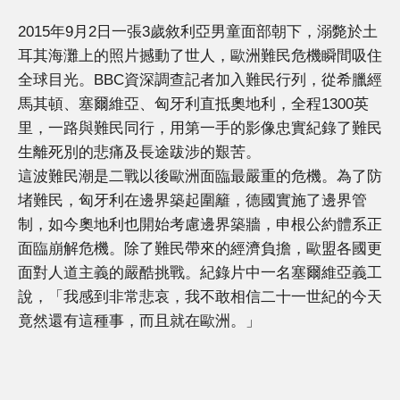
2015年9月2日一張3歲敘利亞男童面部朝下，溺斃於土
耳其海灘上的照片撼動了世人，歐洲難民危機瞬間吸住
全球目光。BBC資深調查記者加入難民行列，從希臘經
馬其頓、塞爾維亞、匈牙利直抵奧地利，全程1300英
里，一路與難民同行，用第一手的影像忠實紀錄了難民
生離死別的悲痛及長途跋涉的艱苦。
這波難民潮是二戰以後歐洲面臨最嚴重的危機。為了防
堵難民，匈牙利在邊界築起圍籬，德國實施了邊界管
制，如今奧地利也開始考慮邊界築牆，申根公約體系正
面臨崩解危機。除了難民帶來的經濟負擔，歐盟各國更
面對人道主義的嚴酷挑戰。紀錄片中一名塞爾維亞義工
說，「我感到非常悲哀，我不敢相信二十一世紀的今天
竟然還有這種事，而且就在歐洲。」