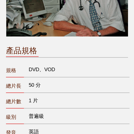
產品規格
DVD、VOD
規格
50 分
總片長
1 片
總片數
普遍級
級別
英語
發音