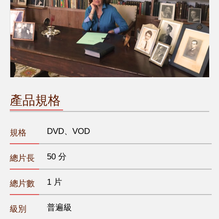
產品規格
DVD、VOD
規格
50 分
總片長
1 片
總片數
普遍級
級別