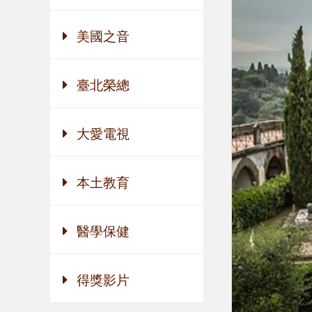
美國之音
臺北榮總
大愛電視
本土教育
醫學保健
得獎影片