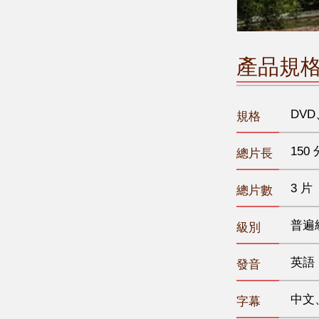
產品規
DVD
規格
150 
總片長
3 片
總片數
普遍
級別
英語
發音
中文
字幕