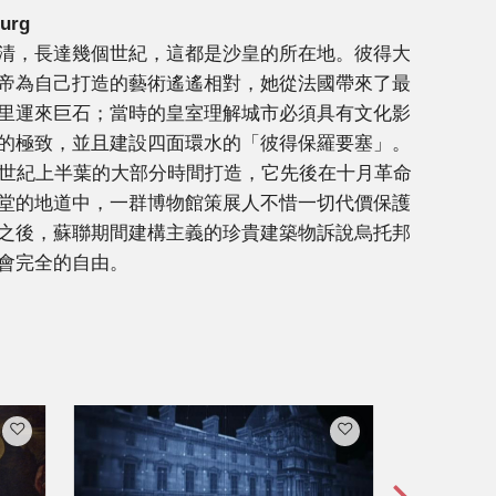
burg
清，長達幾個世紀，這都是沙皇的所在地。彼得大
帝為自己打造的藝術遙遙相對，她從法國帶來了最
里運來巨石；當時的皇室理解城市必須具有文化影
的極致，並且建設四面環水的「彼得保羅要塞」。
9世紀上半葉的大部分時間打造，它先後在十月革命
堂的地道中，一群博物館策展人不惜一切代價保護
之後，蘇聯期間建構主義的珍貴建築物訴說烏托邦
會完全的自由。