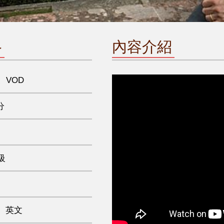
格
內容介紹
、VOD
分
級
、英文