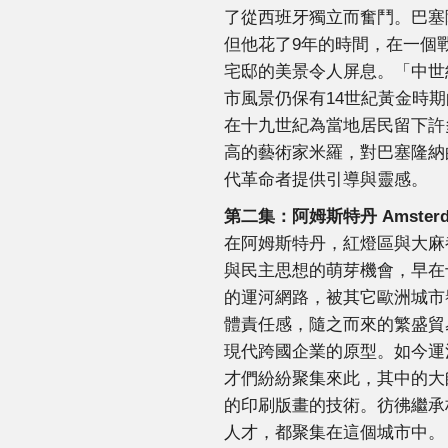
了從西班牙獨立而奮鬥。巴塞
但他花了9年的時間，在一個
宅邸的美景令人屏息。「中世
市風景仍保有14世紀黃金時
在十九世紀為當地居民留下許
高的藝術家米羅，對巴塞隆納
代革命者提供引導與靈感。
第二集：
阿姆斯特丹
Amster
在阿姆斯特丹，紅燈區與大麻
與民主思想的萌芽機會，早在
的運河網路，被其它歐洲城市
體責任感，隨之而來的繁盛貿
現代跨國企業的原型。如今運
才們紛紛聚集來此，其中的大
的印刷版畫的技術。彷彿繼承
人才，都聚集在這個城市中。