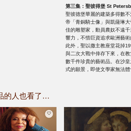
第三集：
聖彼得堡
St Peters
聖彼德堡華麗的建築多得數不
帝「青銅騎士像」與凱薩琳大
佳的雕塑家，動員農奴不遠千
響力，不惜巨資追求歐洲藝術
此外，聖以撒主教座堂花掉1
與二次大戰中倖存下來，在教
數千件珍貴的藝術品。在沙皇
式的願景，即使文學家無法體
品的人也看了…