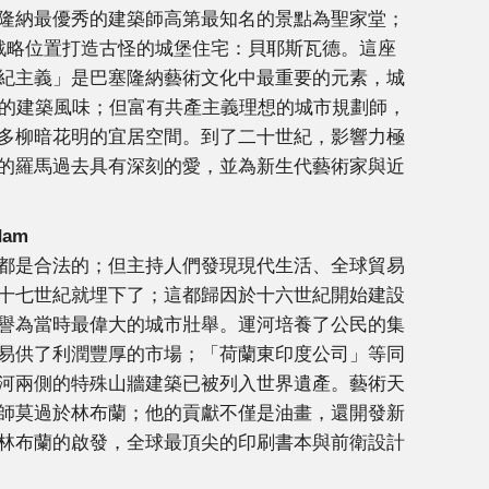
隆納最優秀的建築師高第最知名的景點為聖家堂；
戰略位置打造古怪的城堡住宅：貝耶斯瓦德。這座
紀主義」是巴塞隆納藝術文化中最重要的元素，城
期的建築風味；但富有共產主義理想的城市規劃師，
多柳暗花明的宜居空間。到了二十世紀，影響力極
的羅馬過去具有深刻的愛，並為新生代藝術家與近
dam
都是合法的；但主持人們發現現代生活、全球貿易
十七世紀就埋下了；這都歸因於十六世紀開始建設
譽為當時最偉大的城市壯舉。運河培養了公民的集
易供了利潤豐厚的市場；「荷蘭東印度公司」等同
河兩側的特殊山牆建築已被列入世界遺產。藝術天
師莫過於林布蘭；他的貢獻不僅是油畫，還開發新
林布蘭的啟發，全球最頂尖的印刷書本與前衛設計