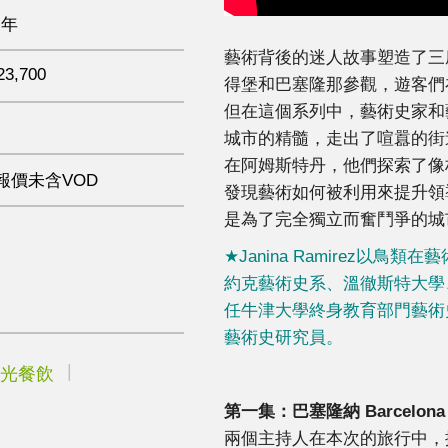
 年
藝術背後的迷人故事塑造了三
23,700
得堡和巴塞隆那參觀，遊客們
但在這個系列中，藝術史家和
城市的精髓，走出了喧囂的街
在阿姆斯特丹，他們探索了像
報價未含VOD
發現藝術如何被利用來提升領
是為了完全獨立而奮鬥爭的城
★Janina Ramirez
約克藝術史系、溫徹斯特大學、
任牛津大學終身教育部門藝術
藝術史研究員。
光餐飲
第一集：
巴塞隆納
Barcelona
兩個主持人在本次的旅行中，