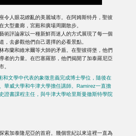
座令人眼花繚亂的美麗城市。在阿姆斯特丹，聖彼
在大型畫廊，宮殿和廣場周圍散步。
藝術評論家以一種新鮮而迷人的方式展現了每一個
道，去參觀他們自己選擇的必看景點。
林布蘭和維米爾等大師的矛盾。在聖彼得堡，他們
導者的力量。在巴塞羅那，他們揭開了加泰羅尼亞
市。
以鳥類在藝術和文學中代表的象徵意義完成博士學位，隨後在
華威大學和牛津大學擔任講師。Ramirez一直擔
史證書課程主任，與牛津大學哈里斯曼徹斯特學院
探索加泰隆尼亞的首府。幾個世紀以來這裡一直為