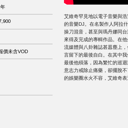
 年
艾維奇罕見地以電子音樂與浩
7,900
的音樂DJ。在名製作人阿拉
操刀混音，甚至與瑪丹娜同台
來得及完成的專輯作品。在他
流媒體與八卦雜誌甚囂塵上，
報價未含VOD
言留下的最後自白。在其中我
最後他殞落，因為繁忙的巡迴
意志力戒除止痛藥，卻擺脫不
的娛樂圈水火不容，艾維奇表