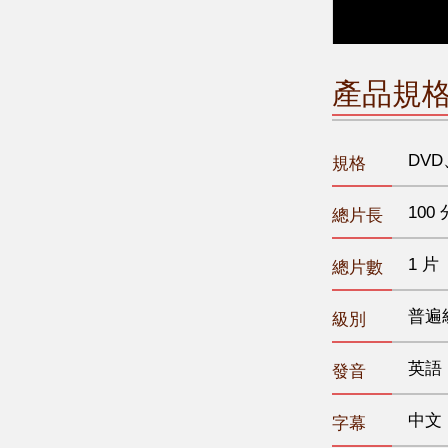
產品規
DVD
規格
100 
總片長
1 片
總片數
普遍
級別
英語
發音
中文
字幕