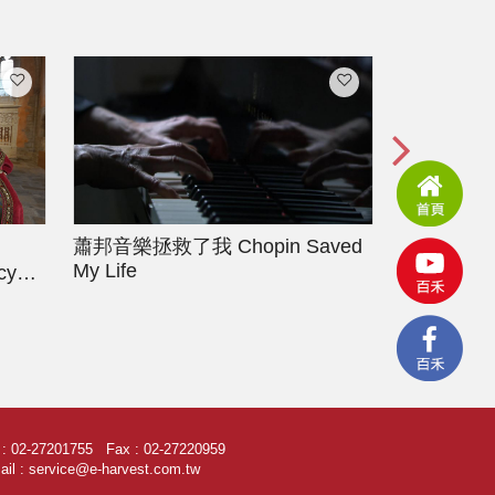
蕭邦音樂拯救了我
Chopin Saved
英國ＢＢ
My Life
cy
李察史特
2015: Last
l : 02-27201755 Fax : 02-27220959
il : service@e-harvest.com.tw