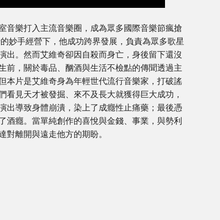
室音樂打入主流音樂圈，成為眾多國際音樂節瘋搶
什的妙手經營下，他成功跨界發展，負責為眾多歌星
演出。然而艾維奇卻因自殺而身亡，身後留下還沒
生前，關於毒品、酗酒與生活不檢點的傳聞透過主
但本片是艾維奇身為年輕世代流行音樂家，打破謠
們看見天才被發掘、來不及長大就獲得巨大成功，
演出導致身體崩潰，染上了成癮性止痛藥；最後憑
了酒癮。當單純創作的喜悅與金錢、事業，與勢利
達對離開與遠走他方的期盼。