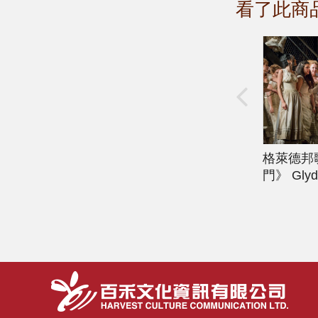
看了此商
格萊德邦
門》
Glyd