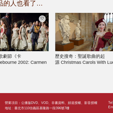
品的人也看了…
歌劇節《卡
歷史搜奇：聖誕歌曲的起
ebourne 2002: Carmen
源
Christmas Carols With Lu
Worsley
Te
營業項目：公播版DVD、VOD、非書資料、頻道授權、影音授權
Ema
地址 : 臺北市110信義區基隆路一段396號7樓