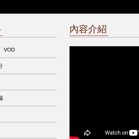
格
內容介紹
、VOD
分
級