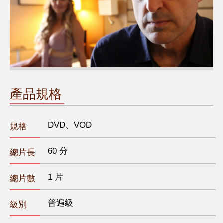
產品規格
DVD、VOD
規格
60 分
總片長
1 片
總片數
普遍級
級別