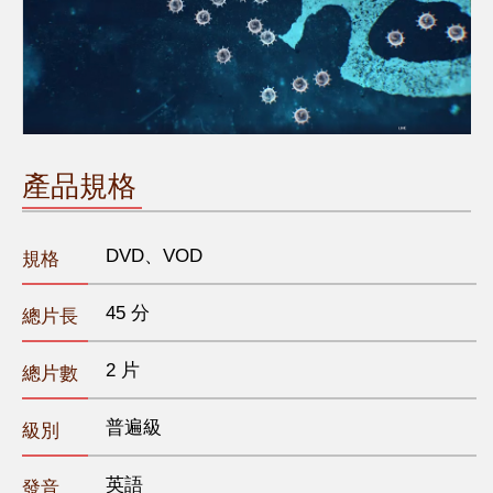
產品規格
DVD、VOD
規格
45 分
總片長
2 片
總片數
普遍級
級別
英語
發音