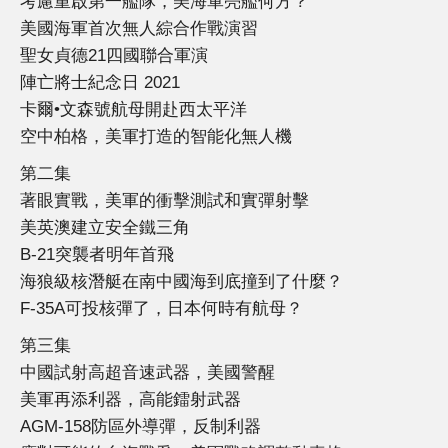
考慮重啟第一艦隊，美海軍亮艦何方？
美國海軍首次無人綜合作戰演習
聖女貞德21四國聯合軍演
陣亡將士紀念日 2021
卡爾•文森號航母開赴西太平洋
空中柏格，美軍打造的智能化無人機
第二集
著眼實戰，美軍的衝擊測試和實彈射擊
美英澳建立安全鐵三角
B-21突襲者明年首飛
海狼級核潛艇在南中國海到底撞到了什麼？
F-35A可投核彈了，日本何時有航母？
第三集
中國試射高超音速武器，美國警醒
美軍再添利器，高能鐳射武器
AGM-158防區外導彈，反制利器