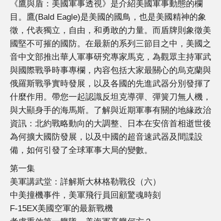
《鷹與盾：美國軍事透視》是介紹美國軍事動態的欄
目。鷹(Bald Eagle)是美國的國鳥，也是美國精神的象
徵，代表獨立，自由，和勇敢的力量。而盾牌則象徵美
國堅不可摧的國防。在最新的系列三節目之中，美國之
音中文部推出華人軍事研究專家馬克，為觀眾主持軍武
與國際戰爭時事專欄，內容包括大家最關心的烏克蘭與
俄羅斯戰爭實時發展，以及各國的先進武器分別發揮了
什麼作用。帶您一起認識反坦克導彈、彈簧刀無人機，
與大顯身手的海馬斯。了解與近期軍事有關的地緣政治
資訊：北約戰略動向的大調整、日本在安倍首相逝世後
為何擴大國防發展，以及中國的超音速武器及間諜設
備，如何引發了全球軍事大局的變數。
第一集
美軍講武堂：詳解斯大林格勒戰役（六）
中美撞機事件，美軍飛行員回顧驚魂時刻
F-15EX美國空軍的最新戰機