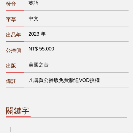
英語
發音
中文
字幕
2023 年
出品年
NT$ 55,000
公播價
美國之音
出版
凡購買公播版免費贈送VOD授權
備註
關鍵字