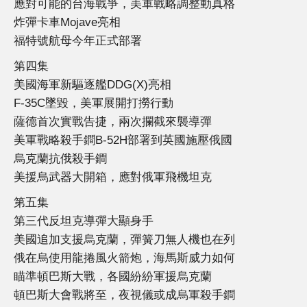
應對可能的台海戰爭，美軍戰略調整動真格
炸彈卡車Mojave亮相
福特號航母今年正式部署
第四集
美國海軍新驅逐艦DDG(X)亮相
F-35C墜毀，美軍展開打撈行動
薩德首次實戰告捷，兩次攔截來襲導彈
美軍戰略殺手鐧B-52H部署到英國施壓俄國
烏克蘭抗俄殺手鐧
美援烏武器大開箱，應對俄軍飛機坦克
第五集
第三代反坦克導彈大顯身手
美國追加支援烏克蘭，彈簧刀無人機也在列
俄在烏使用龍捲風火箭炮，海馬斯威力如何
瞄準頓巴斯大戰，各國紛紛軍援烏克蘭
頓巴斯大會戰將至，夜視儀或成烏軍殺手鐧