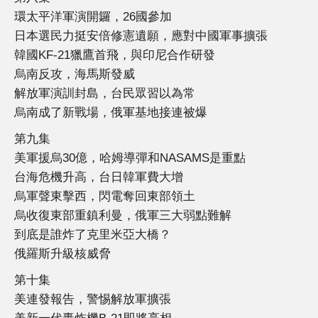
環太平洋軍演開鑼，26國參加
日本選民力挺安倍修憲遺願，應對中國軍事擴張
韓國KF-21獵鷹首飛，與印尼合作研發
烏南反攻，海馬斯發威
解放軍演訓封島，台民眾習以為常
烏南成了新戰場，俄軍基地接連被爆
第九集
美軍援烏30億，哈姆導彈和NASAMS是重點
台海危機升高，台日韓軍費大增
烏軍聲東擊西，閃電奪回東部領土
烏收復東部重鎮利曼，俄軍三大弱點難解
到底是誰炸了克里米亞大橋？
俄羅斯升級核威脅
第十集
美連發報告，警惕解放軍擴張