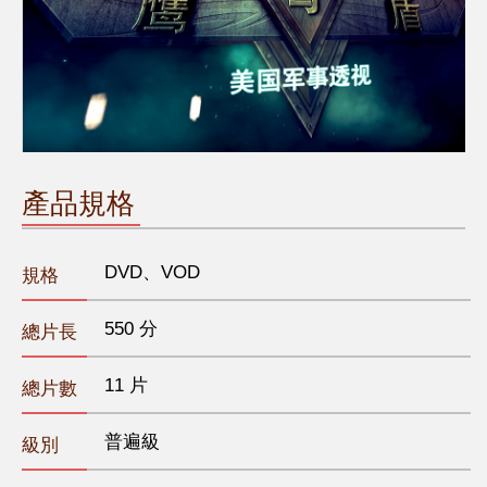
產品規格
DVD、VOD
規格
550 分
總片長
11 片
總片數
普遍級
級別