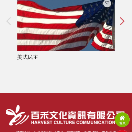
美式民主
鷹