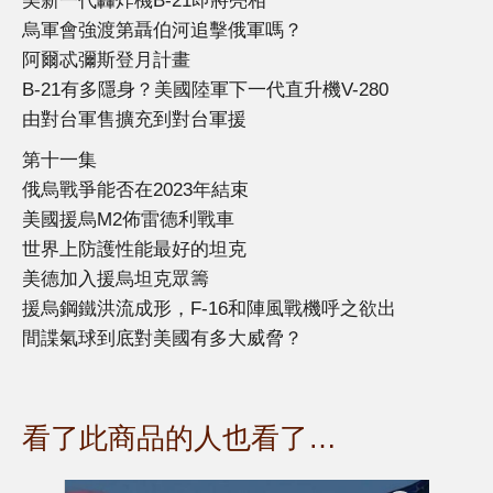
美新一代轟炸機B-21即將亮相
烏軍會強渡第聶伯河追擊俄軍嗎？
阿爾忒彌斯登月計畫
B-21有多隱身？美國陸軍下一代直升機V-280
由對台軍售擴充到對台軍援
第十一集
俄烏戰爭能否在2023年結束
美國援烏M2佈雷德利戰車
世界上防護性能最好的坦克
美德加入援烏坦克眾籌
援烏鋼鐵洪流成形，F-16和陣風戰機呼之欲出
間諜氣球到底對美國有多大威脅？
看了此商品的人也看了…