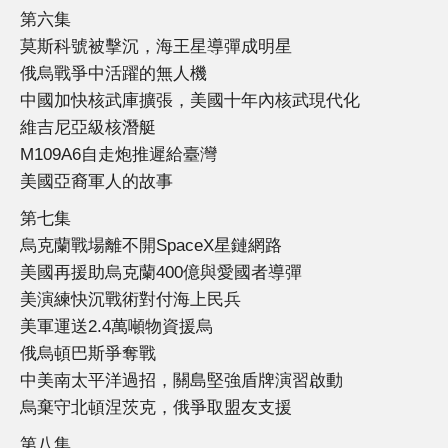
第六集
莫斯科號被擊沉，海王星導彈成明星
俄烏戰爭中活躍的無人機
中國加快核武庫擴張，美國十年內核武現代化
維吉尼亞級核潛艇
M109A6自走炮推遲給臺灣
美國亞裔軍人的故事
第七集
烏克蘭戰場離不開SpaceX星鏈網路
美國再援助烏克蘭400億與愛國者導彈
美演練快沉戰術對付海上民兵
美軍運送2.4萬噸物資援烏
俄烏頓巴斯爭奪戰
中美南太平洋過招，關島堅強盾牌演習啟動
烏棄守北頓涅茨克，俄爭取盟友支援
第八集