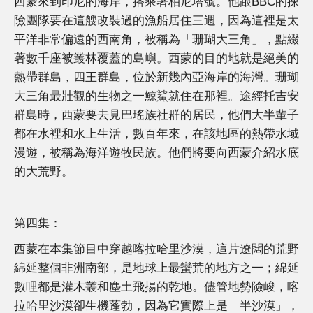
西蒙來到印尼的海岸，搭乘著柏尼塔號。他跟BBC的探
險團隊要在這艘改裝過的漁船居住三週，因為這裡是太
平洋非常偏遠的西南角，被稱為「珊瑚大三角」，點綴
著數千座被叢林覆蓋的島嶼。西蒙的目的地就是絕美的
熱帶群島，四王群島，位於新幾內亞海岸的海灣。珊瑚
大三角最壯觀的生物之一鯨鯊就住在那裡。途經托吉安
群島時，西蒙要去見巴瑤族社群的居民，他們大半輩子
都在水裡和水上生活，數百年來，在該地區的熱帶水域
漫遊，被稱為海洋遊牧民族。他們將要向西蒙介紹水底
的大荒野。
第四集：
西蒙在本集節目中穿越喀拉哈里沙漠，這片遼闊的荒野
綿延整個非洲南部，是地球上最蠻荒的地方之一；綿延
數哩都是灌木叢和塵土飛揚的乾地。儘管地勢險峻，喀
拉哈里沙漠卻生機蓬勃，因為它實際上是「半沙漠」，