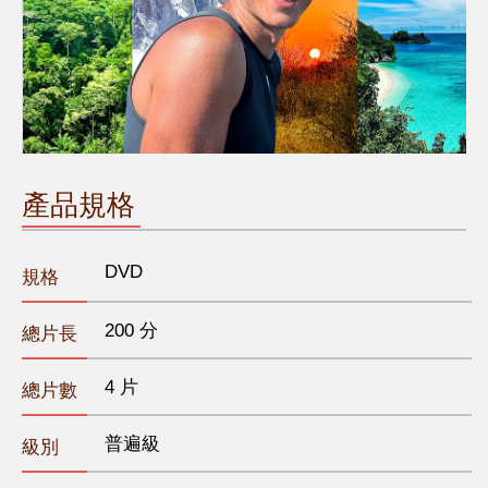
產品規格
DVD
規格
200 分
總片長
4 片
總片數
普遍級
級別