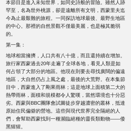
本節目是進入未知世界，如同史詩般的冒險。雖然人跡
罕至，名為世外桃源，卻是遠離所有文明，西蒙里夫迄
今為止最艱難的旅程。一同探訪地球最後、最野生地區
的中心。那裡的自然景觀不僅最美麗，也是極其脆弱
的。
第一集：
地球相當擁擠，人口共有八十億，而且還持續在增加。
旅行家西蒙過去20年走遍了全球各地，看見人類是如
何占領了大部分的地區。他現在則要去尋找廣闊的偏遠
地區，大自然仍占上風之處，最後的大荒野。在本集節
目中，西蒙進入了剛果雨林；這是地球上面積第二大的
熱帶雨林，面積和規模都令人驚嘆，當然環境也十分惡
劣。西蒙與BBC團隊會試圖徒步穿越濃密的叢林，抵達
原始住民偏僻的營地。這些與現代世界完全隔絕的人
們，會幫助西蒙找到一種瀕臨絕種的靈長類動物——倭
黑猩猩。