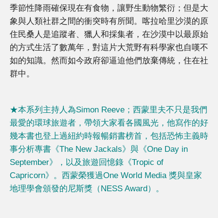
季節性降雨確保現在有食物，讓野生動物繁衍；但是大
象與人類社群之間的衝突時有所聞。喀拉哈里沙漠的原
住民桑人是追蹤者、獵人和採集者，在沙漠中以最原始
的方式生活了數萬年，對這片大荒野有科學家也自嘆不
如的知識。然而如今政府卻逼迫他們放棄傳統，住在社
群中。
★本系列主持人為Simon Reeve；西蒙里夫不只是我們
最愛的環球旅遊者，帶領大家看各國風光，他寫作的好
幾本書也登上過紐約時報暢銷書榜首，包括恐怖主義時
事分析專書《The New Jackals》與《One Day in
September》，以及旅遊回憶錄《Tropic of
Capricorn》。西蒙榮獲過One World Media 獎與皇家
地理學會頒發的尼斯獎（NESS Award）。