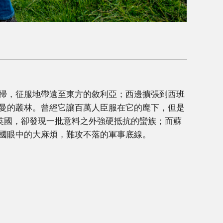
掃，征服地帶遠至東方的敘利亞；西邊擴張到西班
曼的叢林。曾經它讓百萬人臣服在它的麾下，但是
侵英國，卻發現一批意料之外強硬抵抗的蠻族；而蘇
國眼中的大麻煩，難攻不落的軍事底線。