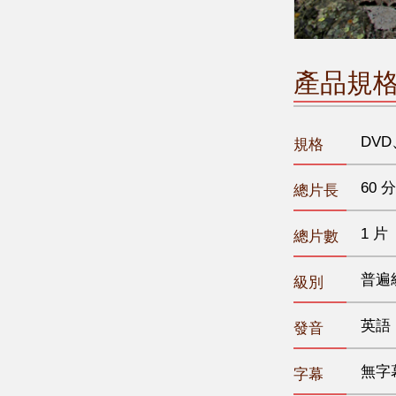
產品規
DVD
規格
60 分
總片長
1 片
總片數
普遍
級別
英語
發音
無字
字幕