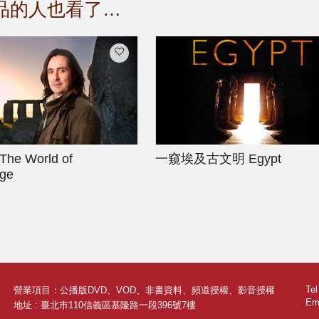
品的人也看了…
The World of
一窺埃及古文明
Egypt
ge
Te
營業項目：公播版DVD、VOD、非書資料、頻道授權、影音授權
Ema
地址 : 臺北市110信義區基隆路一段396號7樓