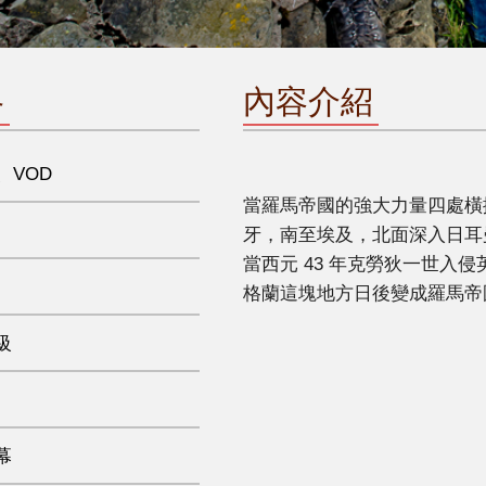
格
內容介紹
、VOD
當羅馬帝國的強大力量四處橫
牙，南至埃及，北面深入日耳
當西元 43 年克勞狄一世入
格蘭這塊地方日後變成羅馬帝
級
幕