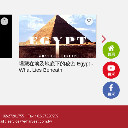
埋藏在埃及地底下的秘密
Egypt -
中古世紀
What Lies Beneath
l : 02-27201755 Fax : 02-27220959
il : service@e-harvest.com.tw