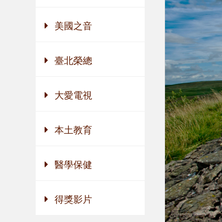
美國之音
臺北榮總
大愛電視
本土教育
醫學保健
得獎影片