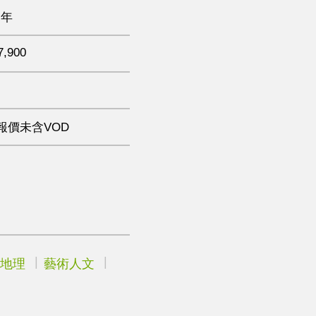
 年
7,900
報價未含VOD
地理
藝術人文