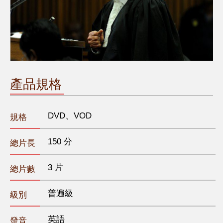
產品規格
DVD、VOD
規格
150 分
總片長
3 片
總片數
普遍級
級別
英語
發音