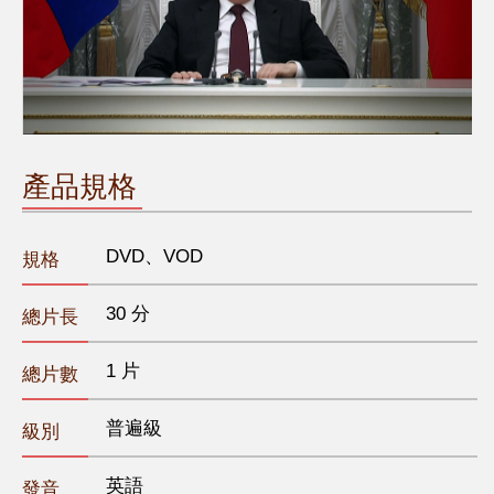
產品規格
DVD、VOD
規格
30 分
總片長
1 片
總片數
普遍級
級別
英語
發音