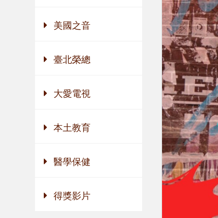
美國之音
臺北榮總
大愛電視
本土教育
醫學保健
得獎影片