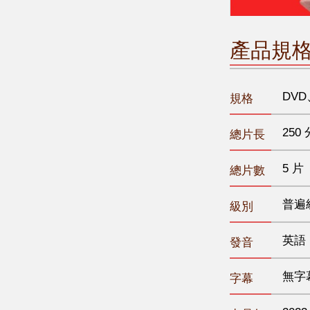
產品規
DVD
規格
250 
總片長
5 片
總片數
普遍
級別
英語
發音
無字
字幕