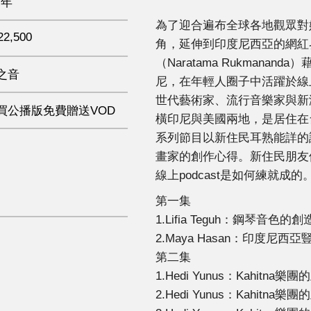
 年
為了迎合遍布全球各地觀眾對
22,500
角，延伸到印度尼西亞的網紅
（Naratama Rukman
之音
尼，在年輕人圈子中活躍於線
世代藝術家、流行音樂家與新
買公播版免費贈送VOD
橫印尼與美國兩地，是居住在
系列節目以新住民耳熟能詳的
畫家的創作心得。新住民朋友
線上podcast是如何練就成的
第一集
1.Lifia Teguh：鋼琴音色的創造力 Lif
2.Maya Hasan：印度尼西亞豎琴演
第二集
1.Hedi Yunus：Kahitna樂團的主
2.Hedi Yunus：Kahitna樂團的主