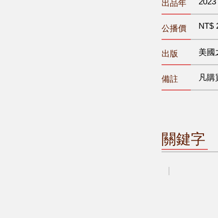
2023
出品年
NT$ 
公播價
美國
出版
凡購
備註
關鍵字