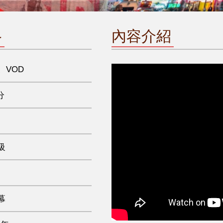
格
內容介紹
、VOD
分
級
幕