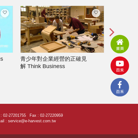
cs
青少年對企業經營的正確見
高峰會
CE
解
Think Business
l : 02-27201755 Fax : 02-27220959
il : service@e-harvest.com.tw