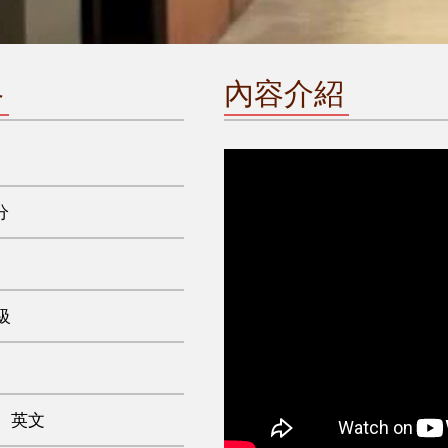
格
內容介紹
分
級
、英文