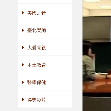
美國之音
臺北榮總
大愛電視
本土教育
醫學保健
得獎影片