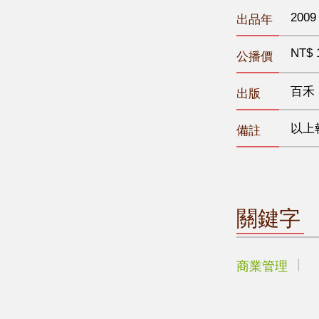
2009
出品年
NT$ 
公播價
百禾
出版
以上
備註
關鍵字
商業管理