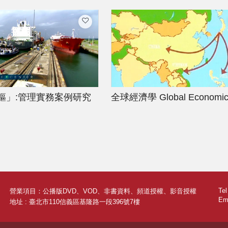
樞」:管理實務案例研究
全球經濟學
Global Economi
Te
營業項目：公播版DVD、VOD、非書資料、頻道授權、影音授權
Ema
地址 : 臺北市110信義區基隆路一段396號7樓