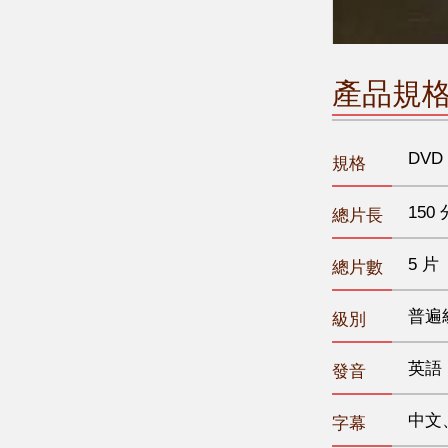
產品規
DVD
規格
150 
總片長
5 片
總片數
普遍
級別
英語
發音
中文
字幕