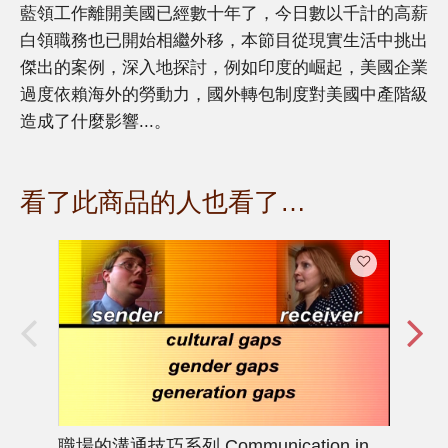
藍領工作離開美國已經數十年了，今日數以千計的高薪
白領職務也已開始相繼外移，本節目從現實生活中挑出
傑出的案例，深入地探討，例如印度的崛起，美國企業
過度依賴海外的勞動力，國外轉包制度對美國中產階級
造成了什麼影響...。
看了此商品的人也看了…
職場的溝通技巧系列
Communication in
企