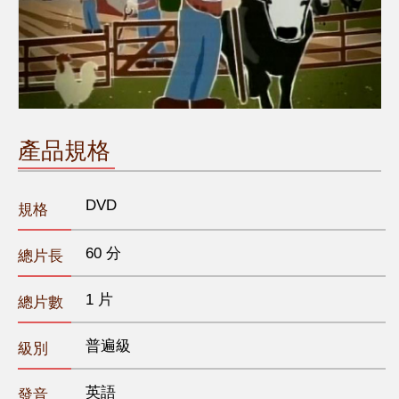
產品規格
DVD
規格
60 分
總片長
1 片
總片數
普遍級
級別
英語
發音