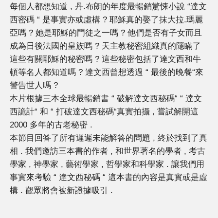
每個人都想知道 , 丹.布朗的年度最暢銷驚悚小說 “達文
西密碼 “ 是事實亦或虛構 ? 耶穌真的娶了抹大拉.瑪麗
亞嗎 ? 她是耶穌的門徒之一嗎 ? 他們是否有子女而且
成為日後法國的皇族嗎 ? 天主教秘密組織真的隱瞞了
這些有關耶穌的秘密嗎 ? 這些秘密包括了達文西和牛
頓等名人都知道嗎 ? 達文西曾想透過 “ 最後的晚餐“來
警告世人嗎 ?
本片根據三本全球最暢銷書 “ 破解達文西秘碼“ “ 達文
西詭計“ 和 “ 打破達文西秘碼“真實拍攝 , 嘗試解開這
2000 多年的古老秘密 .
本節目回答了所有遲遲未能解答的問題 , 終於找到了真
相 . 我們邀訪三本書的作者 , 和世界著名的學者 , 考古
學家 , 神學家 , 藝術學家 , 哲學家和科學家 . 讓我們用
事實來考驗 “ 達文西秘碼 “ 這本書的內容是真實或是虛
構 . 觀眾將會被新證據吸引 .