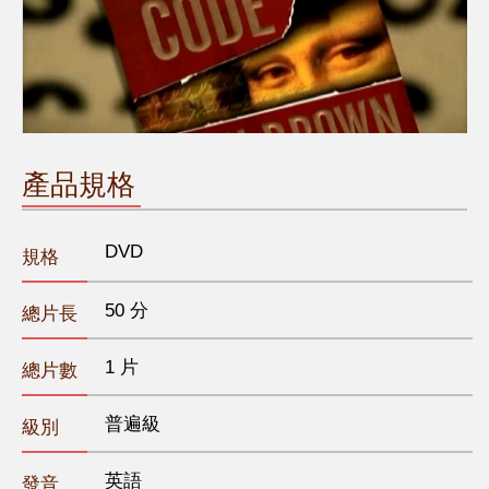
產品規格
DVD
規格
50 分
總片長
1 片
總片數
普遍級
級別
英語
發音