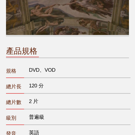
產品規格
DVD、VOD
規格
120 分
總片長
2 片
總片數
普遍級
級別
英語
發音