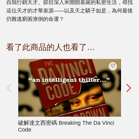
自我行銷天才。節目深入米開朗基羅的私密生活，尋找
這位天才的才華泉源——以及天之驕子如是，為何最後
仍難逃窮困潦倒的命運？
看了此商品的人也看了…
破解達文西密碼
Breaking The Da Vinci
改
Code
Poin