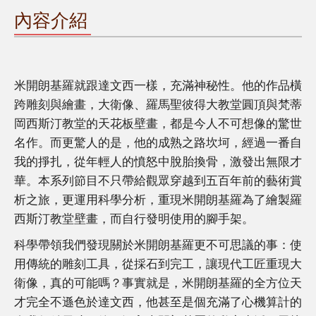
內容介紹
米開朗基羅就跟達文西一樣，充滿神秘性。他的作品橫
跨雕刻與繪畫，大衛像、羅馬聖彼得大教堂圓頂與梵蒂
岡西斯汀教堂的天花板壁畫，都是今人不可想像的驚世
名作。而更驚人的是，他的成熟之路坎坷，經過一番自
我的掙扎，從年輕人的憤怒中脫胎換骨，激發出無限才
華。本系列節目不只帶給觀眾穿越到五百年前的藝術賞
析之旅，更運用科學分析，重現米開朗基羅為了繪製羅
西斯汀教堂壁畫，而自行發明使用的腳手架。
科學帶領我們發現關於米開朗基羅更不可思議的事：使
用傳統的雕刻工具，從採石到完工，讓現代工匠重現大
衛像，真的可能嗎？事實就是，米開朗基羅的全方位天
才完全不遜色於達文西，他甚至是個充滿了心機算計的