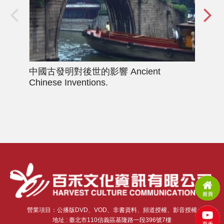
中國古發明對後世的影響
Ancient
二
Chinese Inventions.
營業項目：公播版DVD、VOD、非書資料、頻道授權、影音授權
地址 : 臺北市110信義區基隆路一段396號7樓