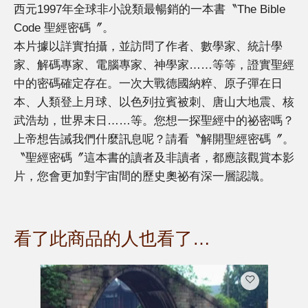
西元1997年全球非小說類最暢銷的一本書〝The Bible
Code 聖經密碼〞。
本片據以詳實拍攝，並訪問了作者、數學家、統計學
家、解碼專家、電腦專家、神學家……等等，證實聖經
中的密碼確定存在。一次大戰德國納粹、原子彈在日
本、人類登上月球、以色列拉賓被刺、唐山大地震、核
武浩劫，世界末日……等。您想一探聖經中的祕密嗎？
上帝想告誡我們什麼訊息呢？請看〝解開聖經密碼〞。
〝聖經密碼〞這本書的讀者及非讀者，都應該觀賞本影
片，您會更加對宇宙間的歷史奧祕有深一層認識。
看了此商品的人也看了…