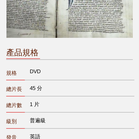
產品規格
DVD
規格
45 分
總片長
1 片
總片數
普遍級
級別
英語
發音